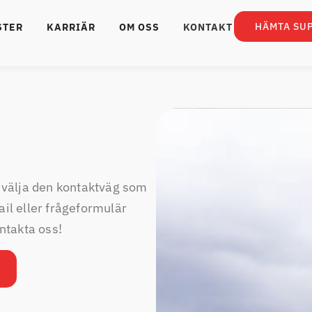
HÄMTA SU
STER
KARRIÄR
OM OSS
KONTAKT
an välja den kontaktväg som
ail eller frågeformulär
ntakta oss!