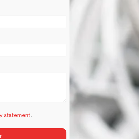
cy statement
.
T