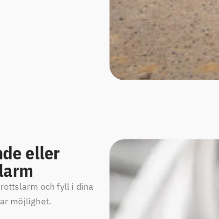
de eller
slarm
rottslarm och fyll i dina
har möjlighet.