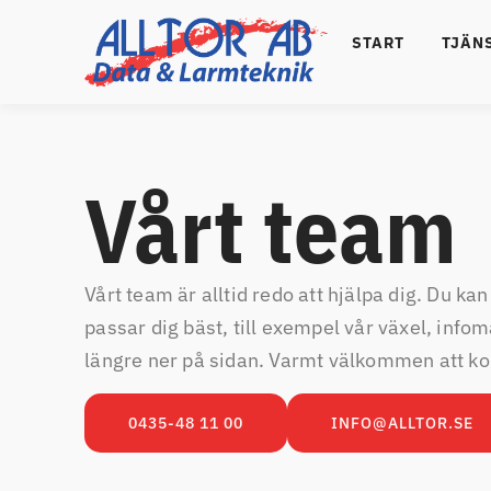
START
TJÄN
Vårt team
Vårt team är alltid redo att hjälpa dig. Du k
passar dig bäst, till exempel vår växel, infom
längre ner på sidan. Varmt välkommen att ko
0435-48 11 00
INFO@ALLTOR.SE