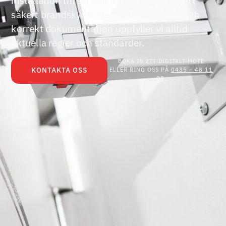
installation till service för att garantera ett
säkert brandskydd. Med modern teknik och
korrekt dokumentation uppfyller vi alltid
aktuella regler och standarder.
BOKA IN ETT DIGITALT MÖTE
KONTAKTA OSS
ELLER RING OSS PÅ
0435 – 48 11
00
.