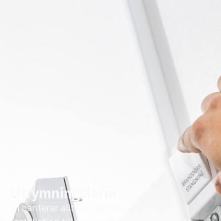
Utrymningslarm
Vi hanterar allt från projektering och